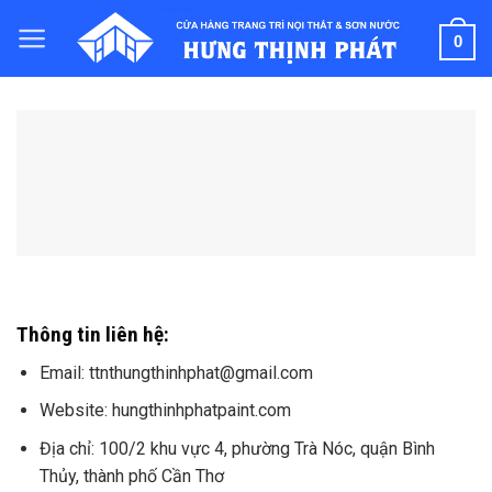
S
k
0
i
p
t
o
c
o
n
t
e
n
Thông tin liên hệ:
t
Email: ttnthungthinhphat@gmail.com
Website: hungthinhphatpaint.com
Địa chỉ: 100/2 khu vực 4, phường Trà Nóc, quận Bình
Thủy, thành phố Cần Thơ