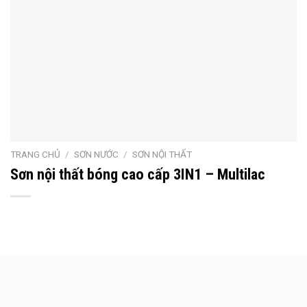
TRANG CHỦ
/
SƠN NƯỚC
/
SƠN NỘI THẤT
Sơn nội thất bóng cao cấp 3IN1 – Multilac